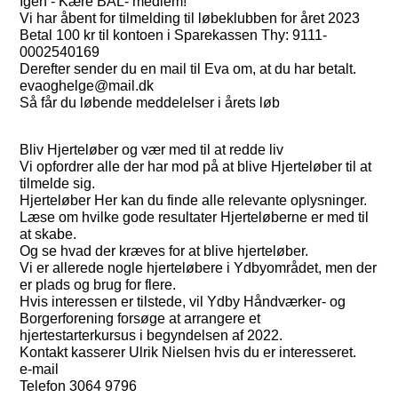
Igen - Kære BAL- medlem!
Vi har åbent for tilmelding til løbeklubben for året 2023
Betal 100 kr til kontoen i Sparekassen Thy: 9111-
0002540169
Derefter sender du en mail til Eva om, at du har betalt.
evaoghelge@mail.dk
Så får du løbende meddelelser i årets løb
Bliv Hjerteløber og vær med til at redde liv
Vi opfordrer alle der har mod på at blive Hjerteløber til at
tilmelde sig.
Hjerteløber Her kan du finde alle relevante oplysninger.
Læse om hvilke gode resultater Hjerteløberne er med til
at skabe.
Og se hvad der kræves for at blive hjerteløber.
Vi er allerede nogle hjerteløbere i Ydbyområdet, men der
er plads og brug for flere.
Hvis interessen er tilstede, vil Ydby Håndværker- og
Borgerforening forsøge at arrangere et
hjertestarterkursus i begyndelsen af 2022.
Kontakt kasserer Ulrik Nielsen hvis du er interesseret.
e-mail
Telefon 3064 9796